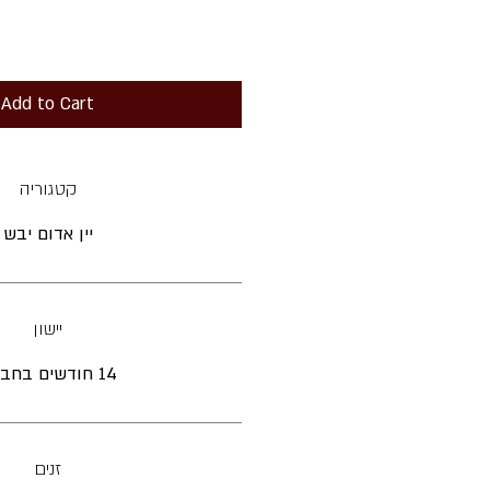
Add to Cart
קטגוריה
יין אדום יבש
יישון
14 חודשים בחביות
זנים